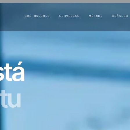
QUÉ HACEMOS
SERVICIOS
MÉTODO
SEÑALES
stá
tu