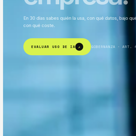
En 30 días sabes quién la usa, con qué datos, bajo qu
con qué coste.
GOBERNANZA · ART. 
EVALUAR USO DE IA
↗